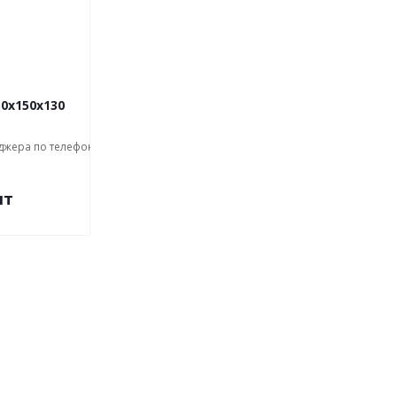
0x150x130
джера по телефону
шт