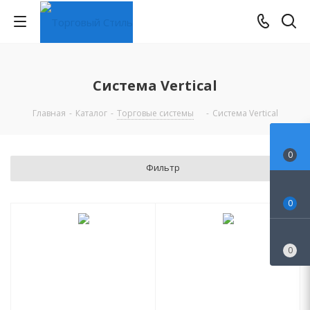
Система Vertical
Главная
-
Каталог
-
Торговые системы
-
Система Vertical
0
Фильтр
0
0