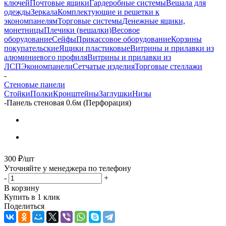
ключей
Почтовые ящики
Гардеробные системы
Вешала для
одежды
Зеркала
Комплектующие и решетки к
экономпанелям
Торговые системы
Денежные ящики,
монетницы
Плечики (вешалки)
Весовое
оборудование
Сейфы
Прикассовое оборудование
Корзины
покупательские
Ящики пластиковые
Витрины и прилавки из
алюминиевого профиля
Витрины и прилавки из
ЛСП
Экономпанели
Сетчатые изделия
Торговые стеллажи
-
Стеновые панели
Стойки
Полки
Кронштейны
Заглушки
Низы
-
Панель стеновая 0.6м (Перфорация)
300
₽
/шт
Уточняйте у менеджера по телефону
-
+
В корзину
Купить в 1 клик
Поделиться