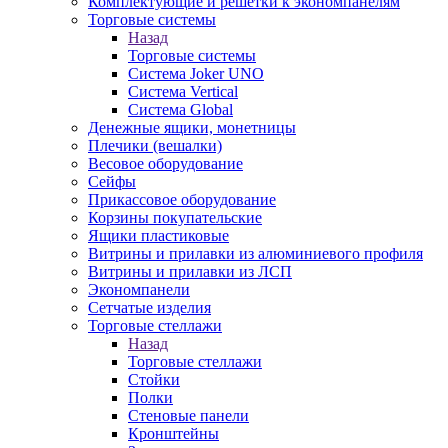
Комплектующие и решетки к экономпанелям
Торговые системы
Назад
Торговые системы
Система Joker UNO
Система Vertical
Система Global
Денежные ящики, монетницы
Плечики (вешалки)
Весовое оборудование
Сейфы
Прикассовое оборудование
Корзины покупательские
Ящики пластиковые
Витрины и прилавки из алюминиевого профиля
Витрины и прилавки из ЛСП
Экономпанели
Сетчатые изделия
Торговые стеллажи
Назад
Торговые стеллажи
Стойки
Полки
Стеновые панели
Кронштейны