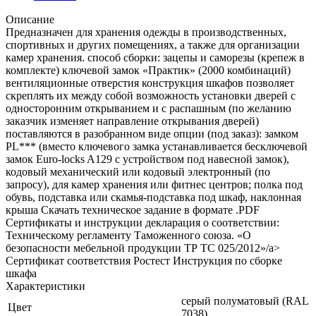
Описание
Предназначен для хранения одежды в производственных,
спортивных и других помещениях, а также для организации
камер хранения. способ сборки: зацепы и саморезы (крепеж в
комплекте) ключевой замок «Практик» (2000 комбинаций)
вентиляционные отверстия конструкция шкафов позволяет
скреплять их между собой возможность установки дверей с
односторонним открыванием и с распашным (по желанию
заказчик изменяет направление открывания дверей)
поставляются в разобранном виде опции (под заказ): замком
PL*** (вместо ключевого замка устанавливается бесключевой
замок Euro-locks A129 с устройством под навесной замок),
кодовый механический или кодовый электронный (по
запросу), для камер хранения или фитнес центров; полка под
обувь, подставка или скамья-подставка под шкаф, наклонная
крыша Скачать техническое задание в формате .PDF
Cертификаты и инструкции декларация о соответствии:
Техническому регламенту Таможенного союза. «О
безопасности мебельной продукции ТР ТС 025/2012»/a>
Сертификат соответствия Ростест Инструкция по сборке
шкафа
Характеристики
серый полуматовый (RAL
Цвет
7038)