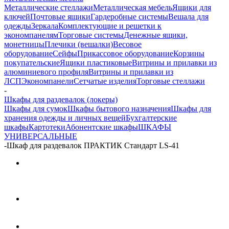
Металлические стеллажи
Металлическая мебель
Ящики для
ключей
Почтовые ящики
Гардеробные системы
Вешала для
одежды
Зеркала
Комплектующие и решетки к
экономпанелям
Торговые системы
Денежные ящики,
монетницы
Плечики (вешалки)
Весовое
оборудование
Сейфы
Прикассовое оборудование
Корзины
покупательские
Ящики пластиковые
Витрины и прилавки из
алюминиевого профиля
Витрины и прилавки из
ЛСП
Экономпанели
Сетчатые изделия
Торговые стеллажи
-
Шкафы для раздевалок (локеры)
Шкафы для сумок
Шкафы бытового назначения
Шкафы для
хранения одежды и личных вещей
Бухгалтерские
шкафы
Картотеки
Абонентские шкафы
ШКАФЫ
УНИВЕРСАЛЬНЫЕ
-
Шкаф для раздевалок ПРАКТИК Стандарт LS-41