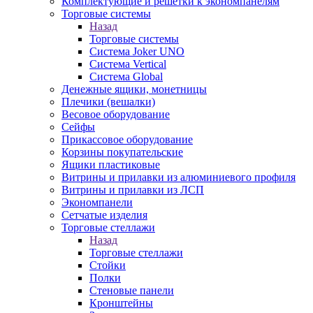
Комплектующие и решетки к экономпанелям
Торговые системы
Назад
Торговые системы
Система Joker UNO
Система Vertical
Система Global
Денежные ящики, монетницы
Плечики (вешалки)
Весовое оборудование
Сейфы
Прикассовое оборудование
Корзины покупательские
Ящики пластиковые
Витрины и прилавки из алюминиевого профиля
Витрины и прилавки из ЛСП
Экономпанели
Сетчатые изделия
Торговые стеллажи
Назад
Торговые стеллажи
Стойки
Полки
Стеновые панели
Кронштейны