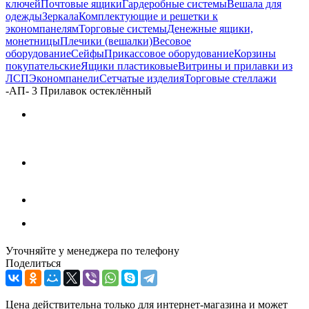
ключей
Почтовые ящики
Гардеробные системы
Вешала для
одежды
Зеркала
Комплектующие и решетки к
экономпанелям
Торговые системы
Денежные ящики,
монетницы
Плечики (вешалки)
Весовое
оборудование
Сейфы
Прикассовое оборудование
Корзины
покупательские
Ящики пластиковые
Витрины и прилавки из
ЛСП
Экономпанели
Сетчатые изделия
Торговые стеллажи
-
АП- 3 Прилавок остеклённый
Уточняйте у менеджера по телефону
Поделиться
Цена действительна только для интернет-магазина и может