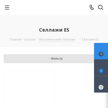
Селлажи ES
Главная
-
Каталог
-
Металлические стеллажи
-
Селлажи ES
0
Фильтр
0
0