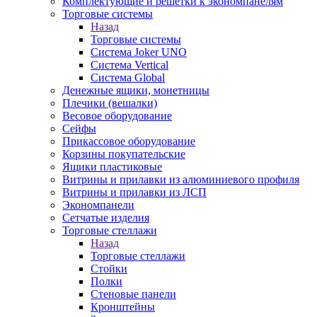
Комплектующие и решетки к экономпанелям
Торговые системы
Назад
Торговые системы
Система Joker UNO
Система Vertical
Система Global
Денежные ящики, монетницы
Плечики (вешалки)
Весовое оборудование
Сейфы
Прикассовое оборудование
Корзины покупательские
Ящики пластиковые
Витрины и прилавки из алюминиевого профиля
Витрины и прилавки из ЛСП
Экономпанели
Сетчатые изделия
Торговые стеллажи
Назад
Торговые стеллажи
Стойки
Полки
Стеновые панели
Кронштейны