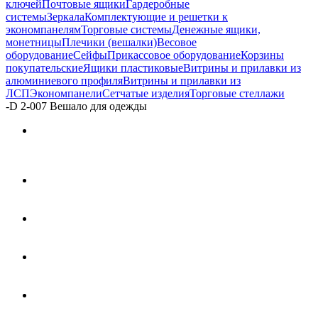
ключей
Почтовые ящики
Гардеробные
системы
Зеркала
Комплектующие и решетки к
экономпанелям
Торговые системы
Денежные ящики,
монетницы
Плечики (вешалки)
Весовое
оборудование
Сейфы
Прикассовое оборудование
Корзины
покупательские
Ящики пластиковые
Витрины и прилавки из
алюминиевого профиля
Витрины и прилавки из
ЛСП
Экономпанели
Сетчатые изделия
Торговые стеллажи
-
D 2-007 Вешало для одежды